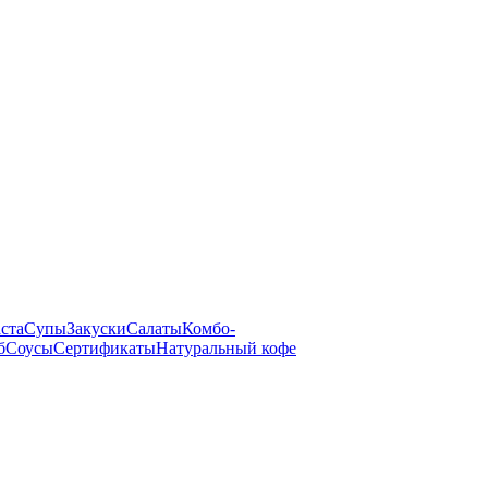
ста
Супы
Закуски
Салаты
Комбо-
б
Соусы
Сертификаты
Натуральный кофе