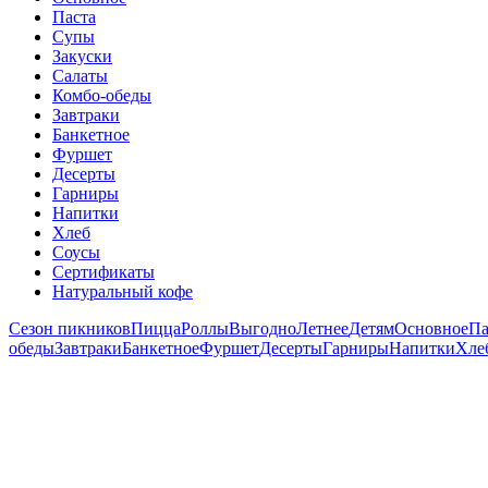
Паста
Супы
Закуски
Салаты
Комбо-обеды
Завтраки
Банкетное
Фуршет
Десерты
Гарниры
Напитки
Хлеб
Соусы
Сертификаты
Натуральный кофе
Сезон пикников
Пицца
Роллы
Выгодно
Летнее
Детям
Основное
Па
обеды
Завтраки
Банкетное
Фуршет
Десерты
Гарниры
Напитки
Хле