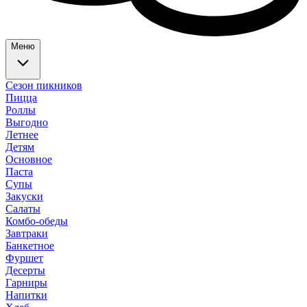
Меню
Сезон пикников
Пицца
Роллы
Выгодно
Летнее
Детям
Основное
Паста
Супы
Закуски
Салаты
Комбо-обеды
Завтраки
Банкетное
Фуршет
Десерты
Гарниры
Напитки