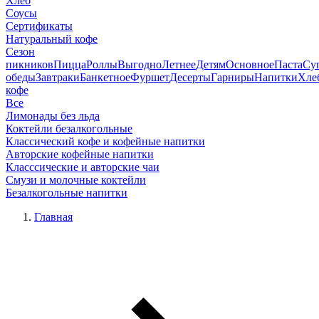
Хлеб
Соусы
Сертификаты
Натуральный кофе
Сезон
пикников
Пицца
Роллы
Выгодно
Летнее
Детям
Основное
Паста
Су
обеды
Завтраки
Банкетное
Фуршет
Десерты
Гарниры
Напитки
Хле
кофе
Все
Лимонады без льда
Коктейли безалкогольные
Классический кофе и кофейные напитки
Авторские кофейные напитки
Класссические и авторские чаи
Смузи и молочные коктейли
Безалкогольные напитки
Главная