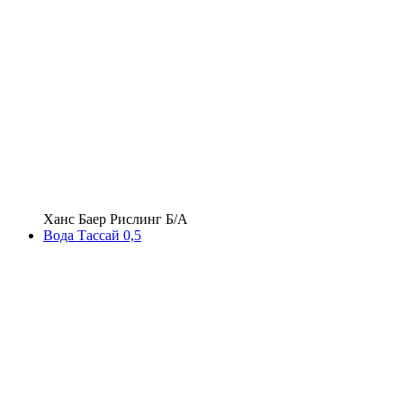
Ханс Баер Рислинг Б/А
Вода Тассай 0,5