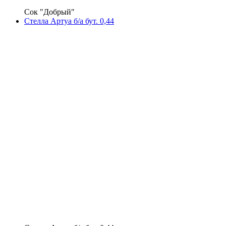
Сок "Добрый"
Стелла Артуа б/а бут. 0,44