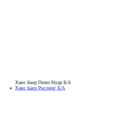
Ханс Баер Пино Нуар Б/А
Ханс Баер Рислинг Б/А