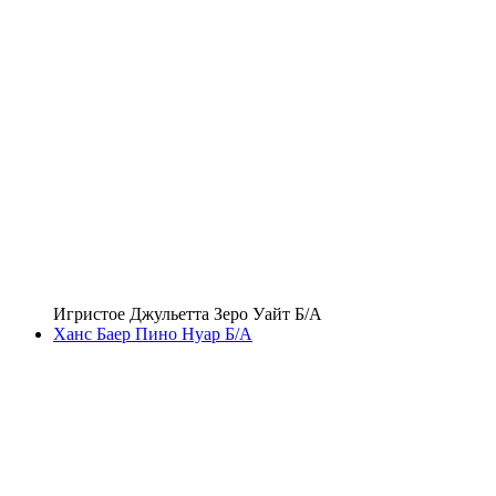
Игристое Джульетта Зеро Уайт Б/А
Ханс Баер Пино Нуар Б/А