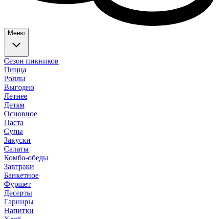
Меню
Сезон пикников
Пицца
Роллы
Выгодно
Летнее
Детям
Основное
Паста
Супы
Закуски
Салаты
Комбо-обеды
Завтраки
Банкетное
Фуршет
Десерты
Гарниры
Напитки