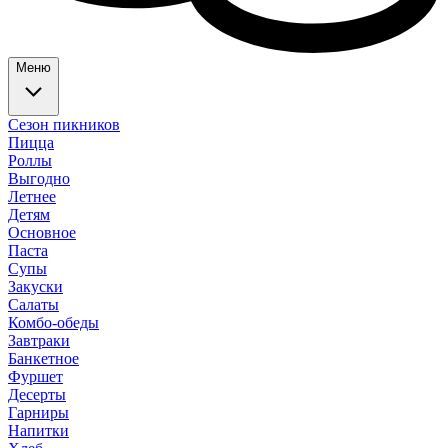
Меню
Сезон пикников
Пицца
Роллы
Выгодно
Летнее
Детям
Основное
Паста
Супы
Закуски
Салаты
Комбо-обеды
Завтраки
Банкетное
Фуршет
Десерты
Гарниры
Напитки