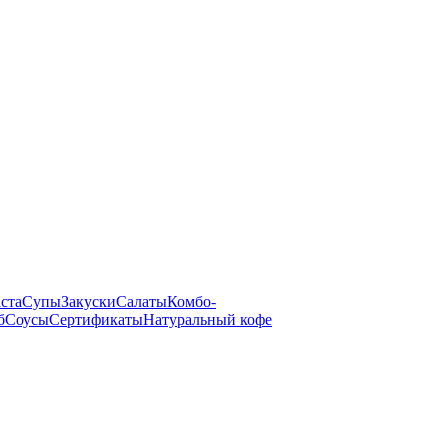
ста
Супы
Закуски
Салаты
Комбо-
б
Соусы
Сертификаты
Натуральный кофе