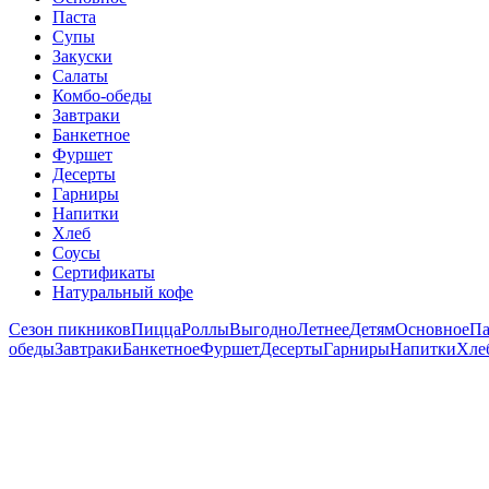
Паста
Супы
Закуски
Салаты
Комбо-обеды
Завтраки
Банкетное
Фуршет
Десерты
Гарниры
Напитки
Хлеб
Соусы
Сертификаты
Натуральный кофе
Сезон пикников
Пицца
Роллы
Выгодно
Летнее
Детям
Основное
Па
обеды
Завтраки
Банкетное
Фуршет
Десерты
Гарниры
Напитки
Хле