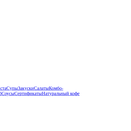
ста
Супы
Закуски
Салаты
Комбо-
б
Соусы
Сертификаты
Натуральный кофе