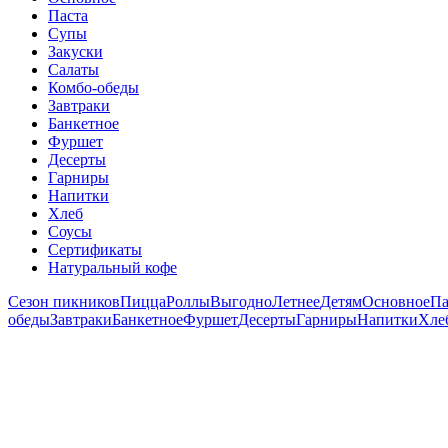
Паста
Супы
Закуски
Салаты
Комбо-обеды
Завтраки
Банкетное
Фуршет
Десерты
Гарниры
Напитки
Хлеб
Соусы
Сертификаты
Натуральный кофе
Сезон пикников
Пицца
Роллы
Выгодно
Летнее
Детям
Основное
Па
обеды
Завтраки
Банкетное
Фуршет
Десерты
Гарниры
Напитки
Хле