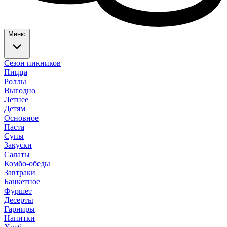
Меню
Сезон пикников
Пицца
Роллы
Выгодно
Летнее
Детям
Основное
Паста
Супы
Закуски
Салаты
Комбо-обеды
Завтраки
Банкетное
Фуршет
Десерты
Гарниры
Напитки