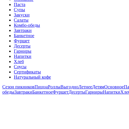
Паста
Супы
Закуски
Салаты
Комбо-обеды
Завтраки
Банкетное
Фуршет
Десерты
Гарниры
Напитки
Хлеб
Соусы
Сертификаты
Натуральный кофе
Сезон пикников
Пицца
Роллы
Выгодно
Летнее
Детям
Основное
Па
обеды
Завтраки
Банкетное
Фуршет
Десерты
Гарниры
Напитки
Хле