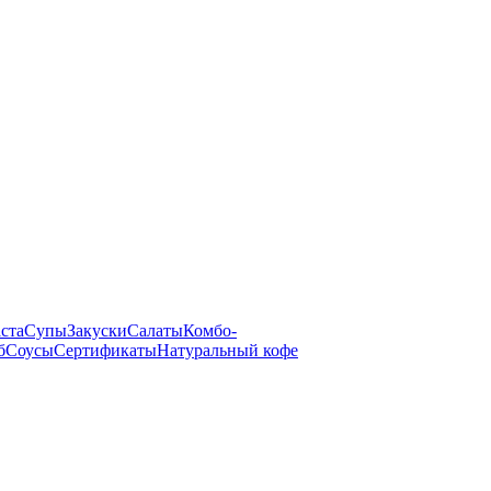
ста
Супы
Закуски
Салаты
Комбо-
б
Соусы
Сертификаты
Натуральный кофе