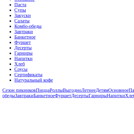
Паста
Супы
Закуски
Салаты
Комбо-обеды
Завтраки
Банкетное
Фуршет
Десерты
Гарниры
Напитки
Хлеб
Соусы
Сертификаты
Натуральный кофе
Сезон пикников
Пицца
Роллы
Выгодно
Летнее
Детям
Основное
Па
обеды
Завтраки
Банкетное
Фуршет
Десерты
Гарниры
Напитки
Хле