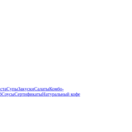
ста
Супы
Закуски
Салаты
Комбо-
б
Соусы
Сертификаты
Натуральный кофе