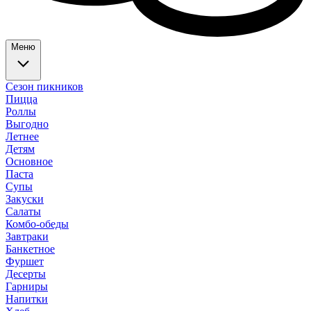
Меню
Сезон пикников
Пицца
Роллы
Выгодно
Летнее
Детям
Основное
Паста
Супы
Закуски
Салаты
Комбо-обеды
Завтраки
Банкетное
Фуршет
Десерты
Гарниры
Напитки