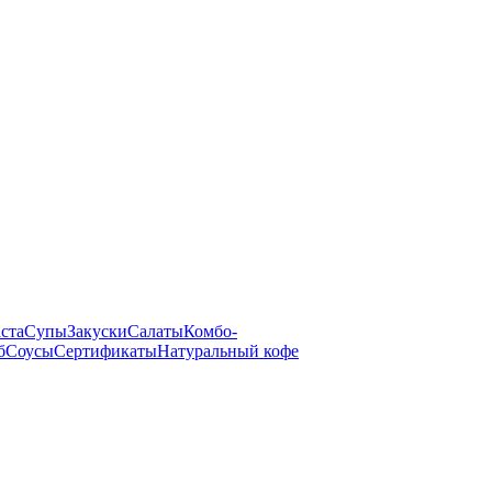
ста
Супы
Закуски
Салаты
Комбо-
б
Соусы
Сертификаты
Натуральный кофе