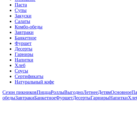
Паста
Супы
Закуски
Салаты
Комбо-обеды
Завтраки
Банкетное
Фуршет
Десерты
Гарниры
Напитки
Хлеб
Соусы
Сертификаты
Натуральный кофе
Сезон пикников
Пицца
Роллы
Выгодно
Летнее
Детям
Основное
Па
обеды
Завтраки
Банкетное
Фуршет
Десерты
Гарниры
Напитки
Хле