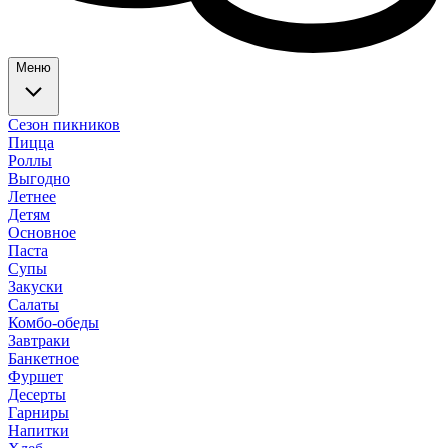
Меню
Сезон пикников
Пицца
Роллы
Выгодно
Летнее
Детям
Основное
Паста
Супы
Закуски
Салаты
Комбо-обеды
Завтраки
Банкетное
Фуршет
Десерты
Гарниры
Напитки