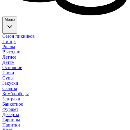
Меню
Сезон пикников
Пицца
Роллы
Выгодно
Летнее
Детям
Основное
Паста
Супы
Закуски
Салаты
Комбо-обеды
Завтраки
Банкетное
Фуршет
Десерты
Гарниры
Напитки