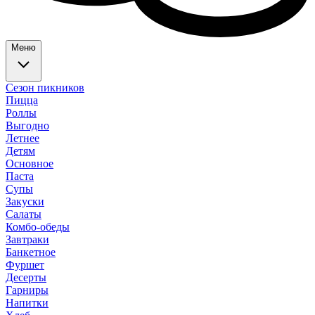
Меню
Сезон пикников
Пицца
Роллы
Выгодно
Летнее
Детям
Основное
Паста
Супы
Закуски
Салаты
Комбо-обеды
Завтраки
Банкетное
Фуршет
Десерты
Гарниры
Напитки