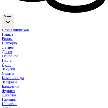
Меню
Сезон пикников
Пицца
Роллы
Выгодно
Летнее
Детям
Основное
Паста
Супы
Закуски
Салаты
Комбо-обеды
Завтраки
Банкетное
Фуршет
Десерты
Гарниры
Напитки