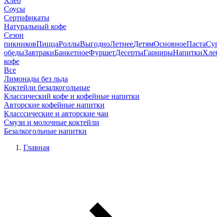
Хлеб
Соусы
Сертификаты
Натуральный кофе
Сезон
пикников
Пицца
Роллы
Выгодно
Летнее
Детям
Основное
Паста
Су
обеды
Завтраки
Банкетное
Фуршет
Десерты
Гарниры
Напитки
Хле
кофе
Все
Лимонады без льда
Коктейли безалкогольные
Классический кофе и кофейные напитки
Авторские кофейные напитки
Класссические и авторские чаи
Смузи и молочные коктейли
Безалкогольные напитки
Главная