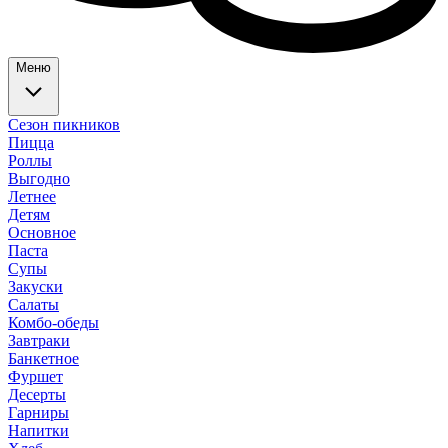
Меню
Сезон пикников
Пицца
Роллы
Выгодно
Летнее
Детям
Основное
Паста
Супы
Закуски
Салаты
Комбо-обеды
Завтраки
Банкетное
Фуршет
Десерты
Гарниры
Напитки