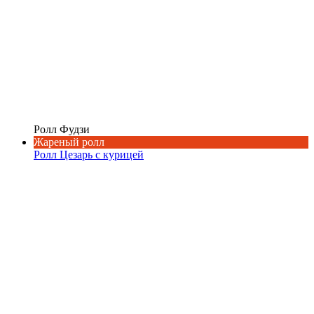
Ролл Фудзи
Жареный ролл
Ролл Цезарь с курицей