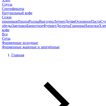
Хлеб
Соусы
Сертификаты
Натуральный кофе
Сезон
пикников
Пицца
Роллы
Выгодно
Летнее
Детям
Основное
Паста
Су
обеды
Завтраки
Банкетное
Фуршет
Десерты
Гарниры
Напитки
Хле
кофе
Все
Сеты
Фирменные холодные
Фирменные жареные и запечённые
Главная