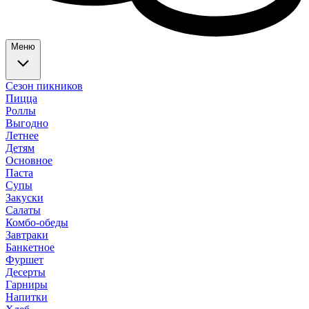
Меню
Сезон пикников
Пицца
Роллы
Выгодно
Летнее
Детям
Основное
Паста
Супы
Закуски
Салаты
Комбо-обеды
Завтраки
Банкетное
Фуршет
Десерты
Гарниры
Напитки